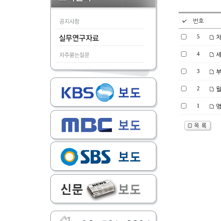
번호
5
차
4
세
3
부
2
월
1
명