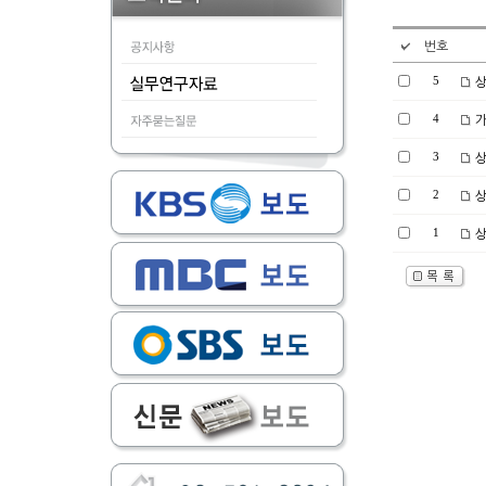
번호
5
상
4
가
3
상
2
상
1
상